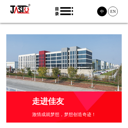
中
EN
走进佳友
激情成就梦想，梦想创造奇迹！